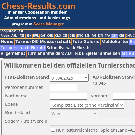
Logged on: Gast
Arabic
ARM
AZE
BIH
BUL
CAT
CHN
CRO
CZE
DEN
ENG
ESP
FAI
FIN
FRA
GER
GRE
INA
I
Home
TurnierDB
Meisterschaft
Foto-Galerie
Meldekartei
El
Turnierschach-Elozahl
Schnellschach-Elozahl
Allgemeines
Turnier anmelden: AUT
FIDE
Spieler anmelden
Elo AU
Willkommen bei den offiziellen Turnierscha
FIDE-Elolisten Stand
AUT-Elolisten Stand
13.945
Personennummer
Nachname
Vorname
Ebene
Bundesland
Spgem./Kreis/Verein
Nur "österreichische" Spieler (Land=A