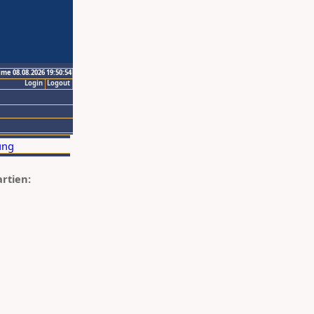
ime 08.08.2026 19:50:54
Login
Logout
artien: