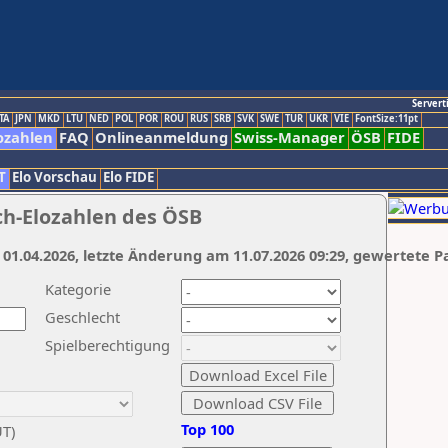
Servert
TA
JPN
MKD
LTU
NED
POL
POR
ROU
RUS
SRB
SVK
SWE
TUR
UKR
VIE
FontSize:11pt
ozahlen
FAQ
Onlineanmeldung
Swiss-Manager
ÖSB
FIDE
T
Elo Vorschau
Elo FIDE
ch-Elozahlen des ÖSB
 01.04.2026, letzte Änderung am 11.07.2026 09:29, gewertete P
Kategorie
Geschlecht
Spielberechtigung
Top 100
UT)