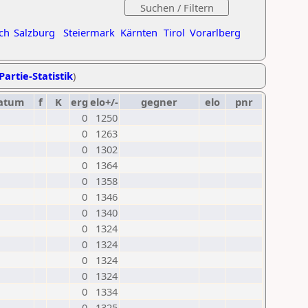
ch
Salzburg
Steiermark
Kärnten
Tirol
Vorarlberg
Partie-Statistik
)
atum
f
K
erg
elo+/-
gegner
elo
pnr
0
1250
0
1263
0
1302
0
1364
0
1358
0
1346
0
1340
0
1324
0
1324
0
1324
0
1324
0
1334
0
1325