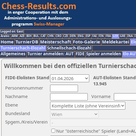
Logged on: Gast
Arabic
ARM
AZE
BIH
BUL
CAT
CHN
CRO
CZE
DEN
ENG
ESP
FAI
FIN
FRA
GER
GRE
INA
I
Home
TurnierDB
Meisterschaft
Foto-Galerie
Meldekartei
El
Turnierschach-Elozahl
Schnellschach-Elozahl
Allgemeines
Turnier anmelden: AUT
FIDE
Spieler anmelden
Elo AU
Willkommen bei den offiziellen Turnierscha
FIDE-Elolisten Stand
AUT-Elolisten Stand
13.945
Personennummer
Nachname
Vorname
Ebene
Bundesland
Spgem./Kreis/Verein
Nur "österreichische" Spieler (Land=A