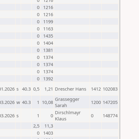
0
1216
0
1216
0
1216
0
1199
0
1163
0
1435
0
1404
0
1381
0
1374
0
1374
0
1374
0
1392
01.2026
s
40.3
0,5
1,21
Drescher Hans
1412
102083
Grassegger
03.2026
w
40.3
1
10,08
1200
147205
Sarah
Dirschlmayr
03.2026
s
1
0
0
148774
Klaus
2,5
11,3
0
1403