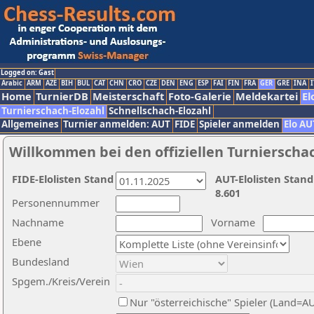
Logged on: Gast
Arabic
ARM
AZE
BIH
BUL
CAT
CHN
CRO
CZE
DEN
ENG
ESP
FAI
FIN
FRA
GER
GRE
INA
I
Home
TurnierDB
Meisterschaft
Foto-Galerie
Meldekartei
El
Turnierschach-Elozahl
Schnellschach-Elozahl
Allgemeines
Turnier anmelden: AUT
FIDE
Spieler anmelden
Elo AU
Willkommen bei den offiziellen Turnierscha
FIDE-Elolisten Stand
AUT-Elolisten Stand
8.601
Personennummer
Nachname
Vorname
Ebene
Bundesland
Spgem./Kreis/Verein
Nur "österreichische" Spieler (Land=A