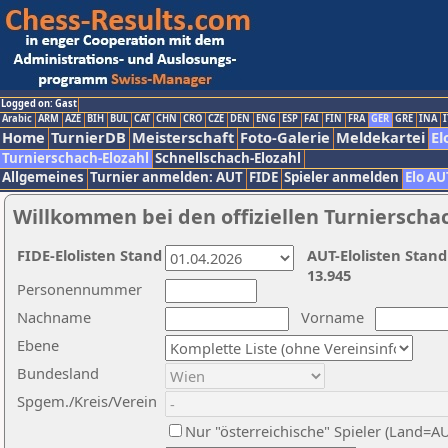
Logged on: Gast
Arabic
ARM
AZE
BIH
BUL
CAT
CHN
CRO
CZE
DEN
ENG
ESP
FAI
FIN
FRA
GER
GRE
INA
I
Home
TurnierDB
Meisterschaft
Foto-Galerie
Meldekartei
El
Turnierschach-Elozahl
Schnellschach-Elozahl
Allgemeines
Turnier anmelden: AUT
FIDE
Spieler anmelden
Elo AU
Willkommen bei den offiziellen Turnierscha
FIDE-Elolisten Stand
AUT-Elolisten Stand
13.945
Personennummer
Nachname
Vorname
Ebene
Bundesland
Spgem./Kreis/Verein
Nur "österreichische" Spieler (Land=A