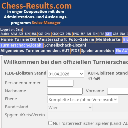
Logged on: Gast
Arabic
ARM
AZE
BIH
BUL
CAT
CHN
CRO
CZE
DEN
ENG
ESP
FAI
FIN
FRA
GER
GRE
INA
I
Home
TurnierDB
Meisterschaft
Foto-Galerie
Meldekartei
El
Turnierschach-Elozahl
Schnellschach-Elozahl
Allgemeines
Turnier anmelden: AUT
FIDE
Spieler anmelden
Elo AU
Willkommen bei den offiziellen Turnierscha
FIDE-Elolisten Stand
AUT-Elolisten Stand
13.945
Personennummer
Nachname
Vorname
Ebene
Bundesland
Spgem./Kreis/Verein
Nur "österreichische" Spieler (Land=A