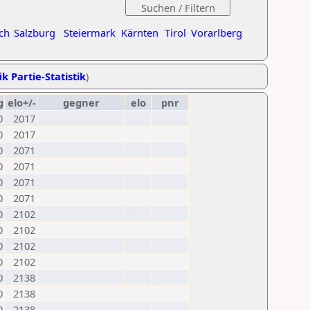
ch
Salzburg
Steiermark
Kärnten
Tirol
Vorarlberg
ik Partie-Statistik
)
g
elo+/-
gegner
elo
pnr
0
2017
0
2017
0
2071
0
2071
0
2071
0
2071
0
2102
0
2102
0
2102
0
2102
0
2138
0
2138
0
2138