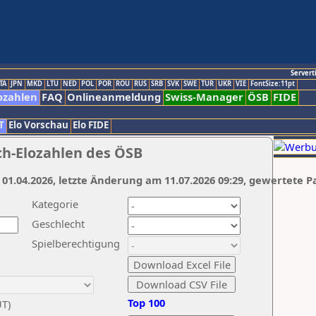
Servert
TA
JPN
MKD
LTU
NED
POL
POR
ROU
RUS
SRB
SVK
SWE
TUR
UKR
VIE
FontSize:11pt
ozahlen
FAQ
Onlineanmeldung
Swiss-Manager
ÖSB
FIDE
T
Elo Vorschau
Elo FIDE
ch-Elozahlen des ÖSB
 01.04.2026, letzte Änderung am 11.07.2026 09:29, gewertete P
Kategorie
Geschlecht
Spielberechtigung
Top 100
UT)