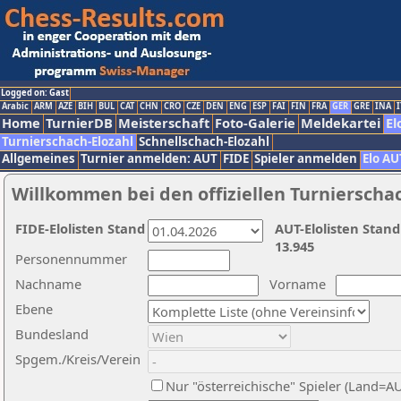
Logged on: Gast
Arabic
ARM
AZE
BIH
BUL
CAT
CHN
CRO
CZE
DEN
ENG
ESP
FAI
FIN
FRA
GER
GRE
INA
I
Home
TurnierDB
Meisterschaft
Foto-Galerie
Meldekartei
El
Turnierschach-Elozahl
Schnellschach-Elozahl
Allgemeines
Turnier anmelden: AUT
FIDE
Spieler anmelden
Elo AU
Willkommen bei den offiziellen Turnierscha
FIDE-Elolisten Stand
AUT-Elolisten Stand
13.945
Personennummer
Nachname
Vorname
Ebene
Bundesland
Spgem./Kreis/Verein
Nur "österreichische" Spieler (Land=A