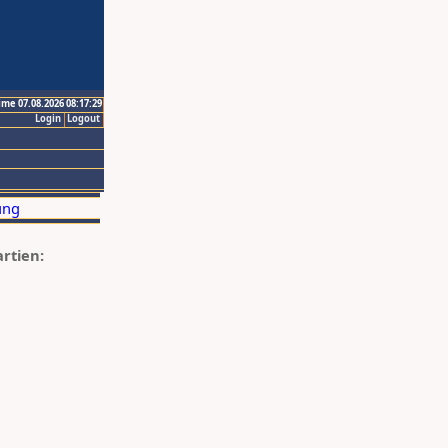
ime 07.08.2026 08:17:29
Login
Logout
artien: