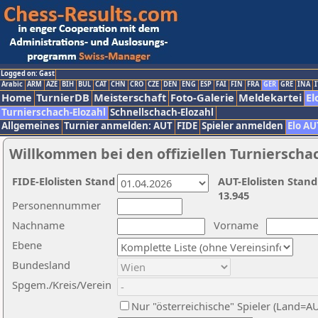
Logged on: Gast
Arabic
ARM
AZE
BIH
BUL
CAT
CHN
CRO
CZE
DEN
ENG
ESP
FAI
FIN
FRA
GER
GRE
INA
I
Home
TurnierDB
Meisterschaft
Foto-Galerie
Meldekartei
El
Turnierschach-Elozahl
Schnellschach-Elozahl
Allgemeines
Turnier anmelden: AUT
FIDE
Spieler anmelden
Elo AU
Willkommen bei den offiziellen Turnierscha
FIDE-Elolisten Stand
AUT-Elolisten Stand
13.945
Personennummer
Nachname
Vorname
Ebene
Bundesland
Spgem./Kreis/Verein
Nur "österreichische" Spieler (Land=A