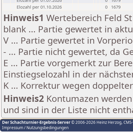
Elozahl per 01.07.2026
0
1679
Elozahl per 01.10.2026
0
1679
Hinweis1
Wertebereich Feld St 
blank ... Partie gewertet in akt
V ... Partie gewertet in Vorperi
- ... Partie nicht gewertet, da 
E ... Partie vorgemerkt zur Be
Einstiegselozahl in der nächst
K ... Korrektur wegen doppelt
Hinweis2
Kontumazen werden g
und sind in der Liste nicht enth
Der Schachturnier-Ergebnis-Server
© 2006-2026 Heinz Herzog
, CMS
Impressum / Nutzungsbedingungen