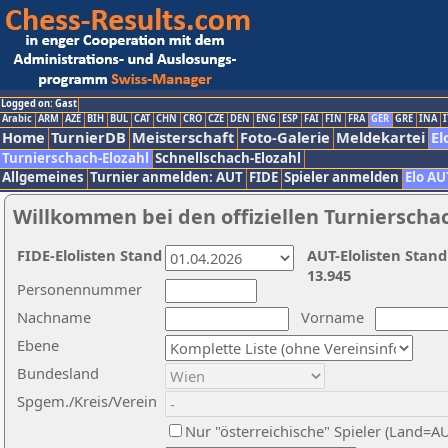
Logged on: Gast
Arabic
ARM
AZE
BIH
BUL
CAT
CHN
CRO
CZE
DEN
ENG
ESP
FAI
FIN
FRA
GER
GRE
INA
I
Home
TurnierDB
Meisterschaft
Foto-Galerie
Meldekartei
El
Turnierschach-Elozahl
Schnellschach-Elozahl
Allgemeines
Turnier anmelden: AUT
FIDE
Spieler anmelden
Elo AU
Willkommen bei den offiziellen Turnierscha
FIDE-Elolisten Stand
AUT-Elolisten Stand
13.945
Personennummer
Nachname
Vorname
Ebene
Bundesland
Spgem./Kreis/Verein
Nur "österreichische" Spieler (Land=A