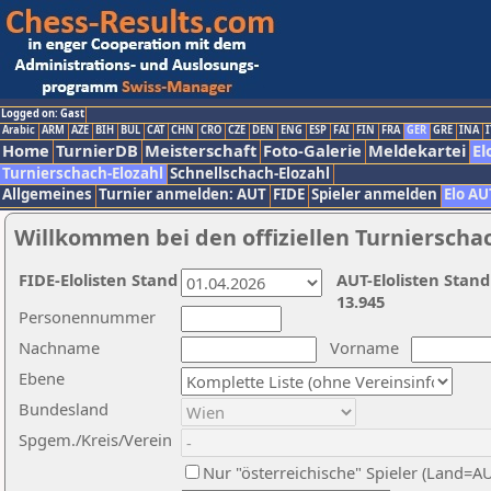
Logged on: Gast
Arabic
ARM
AZE
BIH
BUL
CAT
CHN
CRO
CZE
DEN
ENG
ESP
FAI
FIN
FRA
GER
GRE
INA
I
Home
TurnierDB
Meisterschaft
Foto-Galerie
Meldekartei
El
Turnierschach-Elozahl
Schnellschach-Elozahl
Allgemeines
Turnier anmelden: AUT
FIDE
Spieler anmelden
Elo AU
Willkommen bei den offiziellen Turnierscha
FIDE-Elolisten Stand
AUT-Elolisten Stand
13.945
Personennummer
Nachname
Vorname
Ebene
Bundesland
Spgem./Kreis/Verein
Nur "österreichische" Spieler (Land=A