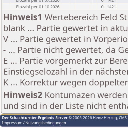
Elozahl per 01.07.2026
0
1421
Elozahl per 01.10.2026
0
1421
Hinweis1
Wertebereich Feld St 
blank ... Partie gewertet in akt
V ... Partie gewertet in Vorperi
- ... Partie nicht gewertet, da 
E ... Partie vorgemerkt zur Be
Einstiegselozahl in der nächst
K ... Korrektur wegen doppelt
Hinweis2
Kontumazen werden g
und sind in der Liste nicht enth
Der Schachturnier-Ergebnis-Server
© 2006-2026 Heinz Herzog
, CMS
Impressum / Nutzungsbedingungen