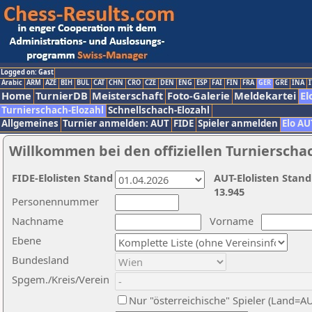
Logged on: Gast
Arabic
ARM
AZE
BIH
BUL
CAT
CHN
CRO
CZE
DEN
ENG
ESP
FAI
FIN
FRA
GER
GRE
INA
I
Home
TurnierDB
Meisterschaft
Foto-Galerie
Meldekartei
El
Turnierschach-Elozahl
Schnellschach-Elozahl
Allgemeines
Turnier anmelden: AUT
FIDE
Spieler anmelden
Elo AU
Willkommen bei den offiziellen Turnierscha
FIDE-Elolisten Stand
AUT-Elolisten Stand
13.945
Personennummer
Nachname
Vorname
Ebene
Bundesland
Spgem./Kreis/Verein
Nur "österreichische" Spieler (Land=A