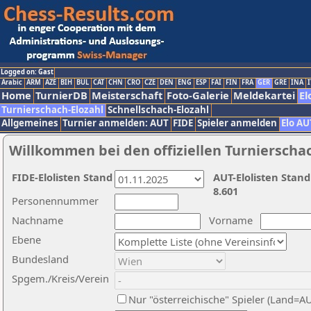
Logged on: Gast
Arabic
ARM
AZE
BIH
BUL
CAT
CHN
CRO
CZE
DEN
ENG
ESP
FAI
FIN
FRA
GER
GRE
INA
I
Home
TurnierDB
Meisterschaft
Foto-Galerie
Meldekartei
El
Turnierschach-Elozahl
Schnellschach-Elozahl
Allgemeines
Turnier anmelden: AUT
FIDE
Spieler anmelden
Elo AU
Willkommen bei den offiziellen Turnierscha
FIDE-Elolisten Stand
AUT-Elolisten Stand
8.601
Personennummer
Nachname
Vorname
Ebene
Bundesland
Spgem./Kreis/Verein
Nur "österreichische" Spieler (Land=A