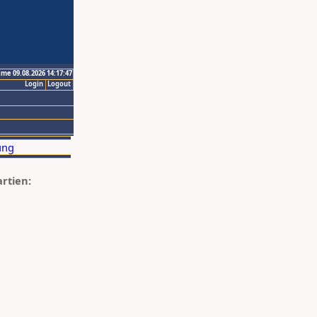
ime 09.08.2026 14:17:47
Login
Logout
artien: