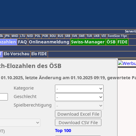
Servert
TA
JPN
MKD
LTU
NED
POL
POR
ROU
RUS
SRB
SVK
SWE
TUR
UKR
VIE
FontSize:11pt
ozahlen
FAQ
Onlineanmeldung
Swiss-Manager
ÖSB
FIDE
T
Elo Vorschau
Elo FIDE
ch-Elozahlen des ÖSB
 01.10.2025, letzte Änderung am 01.10.2025 09:19, gewertete P
Kategorie
Geschlecht
Spielberechtigung
Top 100
UT)