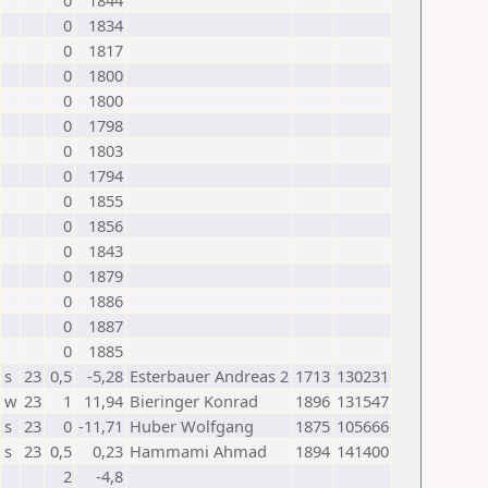
0
1844
0
1834
0
1817
0
1800
0
1800
0
1798
0
1803
0
1794
0
1855
0
1856
0
1843
0
1879
0
1886
0
1887
0
1885
s
23
0,5
-5,28
Esterbauer Andreas 2
1713
130231
w
23
1
11,94
Bieringer Konrad
1896
131547
s
23
0
-11,71
Huber Wolfgang
1875
105666
s
23
0,5
0,23
Hammami Ahmad
1894
141400
2
-4,8