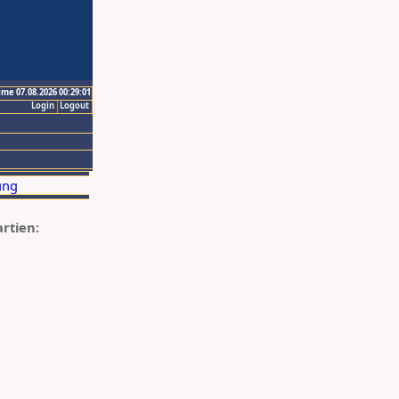
ime 07.08.2026 00:29:01
Login
Logout
artien: