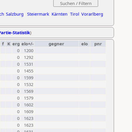
ch
Salzburg
Steiermark
Kärnten
Tirol
Vorarlberg
artie-Statistik
)
f
K
erg
elo+/-
gegner
elo
pnr
0
1200
0
1292
0
1531
0
1455
0
1599
0
1532
0
1569
0
1579
0
1602
0
1609
0
1623
0
1623
0
1631