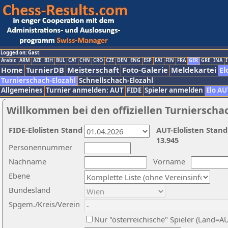
Logged on: Gast
Arabic
ARM
AZE
BIH
BUL
CAT
CHN
CRO
CZE
DEN
ENG
ESP
FAI
FIN
FRA
GER
GRE
INA
I
Home
TurnierDB
Meisterschaft
Foto-Galerie
Meldekartei
El
Turnierschach-Elozahl
Schnellschach-Elozahl
Allgemeines
Turnier anmelden: AUT
FIDE
Spieler anmelden
Elo AU
Willkommen bei den offiziellen Turnierscha
FIDE-Elolisten Stand
AUT-Elolisten Stand
13.945
Personennummer
Nachname
Vorname
Ebene
Bundesland
Spgem./Kreis/Verein
Nur "österreichische" Spieler (Land=A