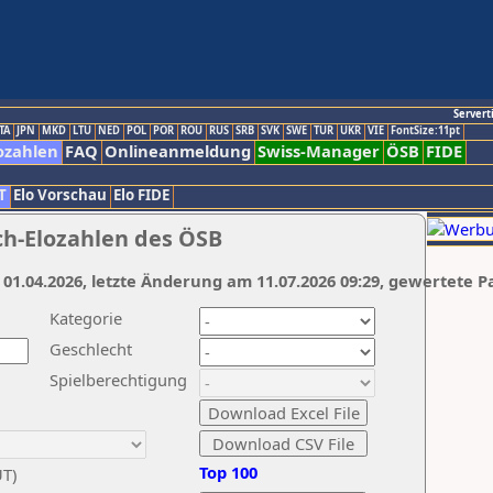
Servert
TA
JPN
MKD
LTU
NED
POL
POR
ROU
RUS
SRB
SVK
SWE
TUR
UKR
VIE
FontSize:11pt
ozahlen
FAQ
Onlineanmeldung
Swiss-Manager
ÖSB
FIDE
T
Elo Vorschau
Elo FIDE
ch-Elozahlen des ÖSB
 01.04.2026, letzte Änderung am 11.07.2026 09:29, gewertete P
Kategorie
Geschlecht
Spielberechtigung
Top 100
UT)