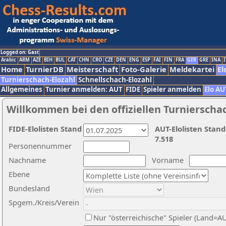
Logged on: Gast
Arabic
ARM
AZE
BIH
BUL
CAT
CHN
CRO
CZE
DEN
ENG
ESP
FAI
FIN
FRA
GER
GRE
INA
I
Home
TurnierDB
Meisterschaft
Foto-Galerie
Meldekartei
El
Turnierschach-Elozahl
Schnellschach-Elozahl
Allgemeines
Turnier anmelden: AUT
FIDE
Spieler anmelden
Elo AU
Willkommen bei den offiziellen Turnierscha
FIDE-Elolisten Stand
AUT-Elolisten Stand
7.518
Personennummer
Nachname
Vorname
Ebene
Bundesland
Spgem./Kreis/Verein
Nur "österreichische" Spieler (Land=A