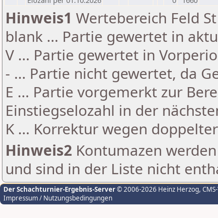
Elozahl per 01.10.2026
0
1660
Hinweis1
Wertebereich Feld St 
blank ... Partie gewertet in akt
V ... Partie gewertet in Vorperi
- ... Partie nicht gewertet, da 
E ... Partie vorgemerkt zur Be
Einstiegselozahl in der nächst
K ... Korrektur wegen doppelt
Hinweis2
Kontumazen werden g
und sind in der Liste nicht enth
Der Schachturnier-Ergebnis-Server
© 2006-2026 Heinz Herzog
, CMS
Impressum / Nutzungsbedingungen