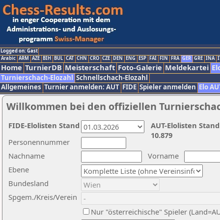
Logged on: Gast
Arabic
ARM
AZE
BIH
BUL
CAT
CHN
CRO
CZE
DEN
ENG
ESP
FAI
FIN
FRA
GER
GRE
INA
I
Home
TurnierDB
Meisterschaft
Foto-Galerie
Meldekartei
El
Turnierschach-Elozahl
Schnellschach-Elozahl
Allgemeines
Turnier anmelden: AUT
FIDE
Spieler anmelden
Elo AU
Willkommen bei den offiziellen Turnierscha
FIDE-Elolisten Stand
AUT-Elolisten Stand
10.879
Personennummer
Nachname
Vorname
Ebene
Bundesland
Spgem./Kreis/Verein
Nur "österreichische" Spieler (Land=A