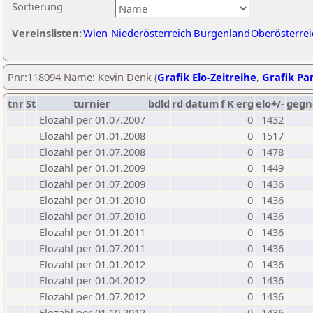
Sortierung
Vereinslisten:
Wien
Niederösterreich
Burgenland
Oberösterrei
Pnr:118094 Name: Kevin Denk (
Grafik Elo-Zeitreihe
,
Grafik Par
tnr
St
turnier
bdld
rd
datum
f
K
erg
elo+/-
gegn
Elozahl per 01.07.2007
0
1432
Elozahl per 01.01.2008
0
1517
Elozahl per 01.07.2008
0
1478
Elozahl per 01.01.2009
0
1449
Elozahl per 01.07.2009
0
1436
Elozahl per 01.01.2010
0
1436
Elozahl per 01.07.2010
0
1436
Elozahl per 01.01.2011
0
1436
Elozahl per 01.07.2011
0
1436
Elozahl per 01.01.2012
0
1436
Elozahl per 01.04.2012
0
1436
Elozahl per 01.07.2012
0
1436
Elozahl per 01.10.2012
0
1436