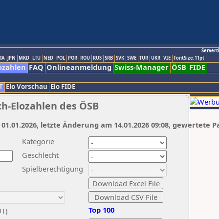
Servert
TA
JPN
MKD
LTU
NED
POL
POR
ROU
RUS
SRB
SVK
SWE
TUR
UKR
VIE
FontSize:11pt
ozahlen
FAQ
Onlineanmeldung
Swiss-Manager
ÖSB
FIDE
T
Elo Vorschau
Elo FIDE
ch-Elozahlen des ÖSB
 01.01.2026, letzte Änderung am 14.01.2026 09:08, gewertete P
Kategorie
Geschlecht
Spielberechtigung
Top 100
UT)