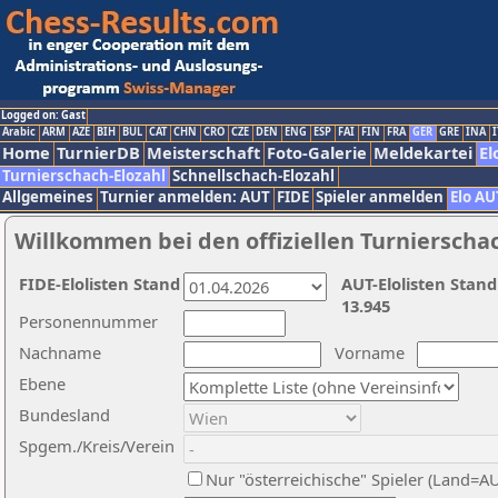
Logged on: Gast
Arabic
ARM
AZE
BIH
BUL
CAT
CHN
CRO
CZE
DEN
ENG
ESP
FAI
FIN
FRA
GER
GRE
INA
I
Home
TurnierDB
Meisterschaft
Foto-Galerie
Meldekartei
El
Turnierschach-Elozahl
Schnellschach-Elozahl
Allgemeines
Turnier anmelden: AUT
FIDE
Spieler anmelden
Elo AU
Willkommen bei den offiziellen Turnierscha
FIDE-Elolisten Stand
AUT-Elolisten Stand
13.945
Personennummer
Nachname
Vorname
Ebene
Bundesland
Spgem./Kreis/Verein
Nur "österreichische" Spieler (Land=A