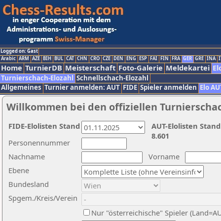
Logged on: Gast
Arabic
ARM
AZE
BIH
BUL
CAT
CHN
CRO
CZE
DEN
ENG
ESP
FAI
FIN
FRA
GER
GRE
INA
I
Home
TurnierDB
Meisterschaft
Foto-Galerie
Meldekartei
El
Turnierschach-Elozahl
Schnellschach-Elozahl
Allgemeines
Turnier anmelden: AUT
FIDE
Spieler anmelden
Elo AU
Willkommen bei den offiziellen Turnierscha
FIDE-Elolisten Stand
AUT-Elolisten Stand
8.601
Personennummer
Nachname
Vorname
Ebene
Bundesland
Spgem./Kreis/Verein
Nur "österreichische" Spieler (Land=A