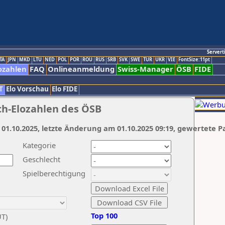
Servert
TA
JPN
MKD
LTU
NED
POL
POR
ROU
RUS
SRB
SVK
SWE
TUR
UKR
VIE
FontSize:11pt
ozahlen
FAQ
Onlineanmeldung
Swiss-Manager
ÖSB
FIDE
T
Elo Vorschau
Elo FIDE
ch-Elozahlen des ÖSB
 01.10.2025, letzte Änderung am 01.10.2025 09:19, gewertete P
Kategorie
Geschlecht
Spielberechtigung
Top 100
UT)