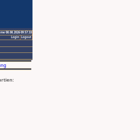
ime 08.08.2026 09:57:33
Login
Logout
artien: