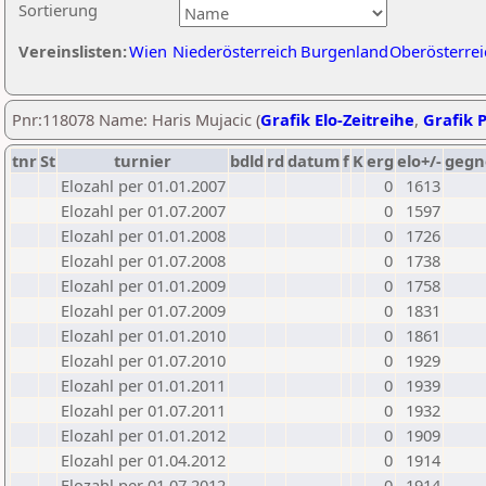
Sortierung
Vereinslisten:
Wien
Niederösterreich
Burgenland
Oberösterrei
Pnr:118078 Name: Haris Mujacic (
Grafik Elo-Zeitreihe
,
Grafik P
tnr
St
turnier
bdld
rd
datum
f
K
erg
elo+/-
gegn
Elozahl per 01.01.2007
0
1613
Elozahl per 01.07.2007
0
1597
Elozahl per 01.01.2008
0
1726
Elozahl per 01.07.2008
0
1738
Elozahl per 01.01.2009
0
1758
Elozahl per 01.07.2009
0
1831
Elozahl per 01.01.2010
0
1861
Elozahl per 01.07.2010
0
1929
Elozahl per 01.01.2011
0
1939
Elozahl per 01.07.2011
0
1932
Elozahl per 01.01.2012
0
1909
Elozahl per 01.04.2012
0
1914
Elozahl per 01.07.2012
0
1914