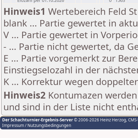
Elozahl per 01.10.2026
0
1563
Hinweis1
Wertebereich Feld St 
blank ... Partie gewertet in akt
V ... Partie gewertet in Vorperi
- ... Partie nicht gewertet, da 
E ... Partie vorgemerkt zur Be
Einstiegselozahl in der nächst
K ... Korrektur wegen doppelt
Hinweis2
Kontumazen werden g
und sind in der Liste nicht enth
Der Schachturnier-Ergebnis-Server
© 2006-2026 Heinz Herzog
, CMS
Impressum / Nutzungsbedingungen