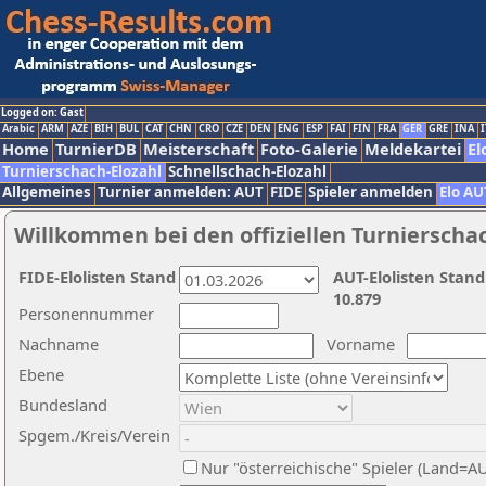
Logged on: Gast
Arabic
ARM
AZE
BIH
BUL
CAT
CHN
CRO
CZE
DEN
ENG
ESP
FAI
FIN
FRA
GER
GRE
INA
I
Home
TurnierDB
Meisterschaft
Foto-Galerie
Meldekartei
El
Turnierschach-Elozahl
Schnellschach-Elozahl
Allgemeines
Turnier anmelden: AUT
FIDE
Spieler anmelden
Elo AU
Willkommen bei den offiziellen Turnierscha
FIDE-Elolisten Stand
AUT-Elolisten Stand
10.879
Personennummer
Nachname
Vorname
Ebene
Bundesland
Spgem./Kreis/Verein
Nur "österreichische" Spieler (Land=A