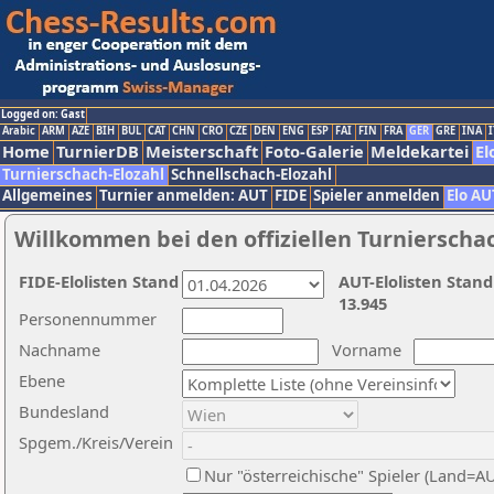
Logged on: Gast
Arabic
ARM
AZE
BIH
BUL
CAT
CHN
CRO
CZE
DEN
ENG
ESP
FAI
FIN
FRA
GER
GRE
INA
I
Home
TurnierDB
Meisterschaft
Foto-Galerie
Meldekartei
El
Turnierschach-Elozahl
Schnellschach-Elozahl
Allgemeines
Turnier anmelden: AUT
FIDE
Spieler anmelden
Elo AU
Willkommen bei den offiziellen Turnierscha
FIDE-Elolisten Stand
AUT-Elolisten Stand
13.945
Personennummer
Nachname
Vorname
Ebene
Bundesland
Spgem./Kreis/Verein
Nur "österreichische" Spieler (Land=A