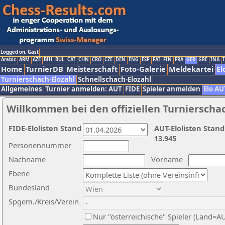
Logged on: Gast
Arabic
ARM
AZE
BIH
BUL
CAT
CHN
CRO
CZE
DEN
ENG
ESP
FAI
FIN
FRA
GER
GRE
INA
I
Home
TurnierDB
Meisterschaft
Foto-Galerie
Meldekartei
El
Turnierschach-Elozahl
Schnellschach-Elozahl
Allgemeines
Turnier anmelden: AUT
FIDE
Spieler anmelden
Elo AU
Willkommen bei den offiziellen Turnierscha
FIDE-Elolisten Stand
AUT-Elolisten Stand
13.945
Personennummer
Nachname
Vorname
Ebene
Bundesland
Spgem./Kreis/Verein
Nur "österreichische" Spieler (Land=A