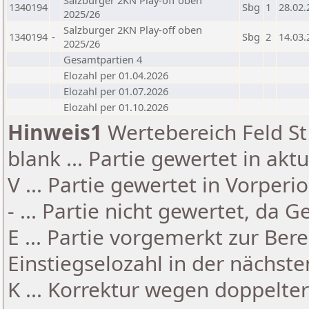
Salzburger 2KN Play-off oben
1340194
Sbg
1
28.02.
2025/26
Salzburger 2KN Play-off oben
1340194
-
Sbg
2
14.03.
2025/26
Gesamtpartien 4
Elozahl per 01.04.2026
Elozahl per 01.07.2026
Elozahl per 01.10.2026
Hinweis1
Wertebereich Feld St 
blank ... Partie gewertet in akt
V ... Partie gewertet in Vorperi
- ... Partie nicht gewertet, da 
E ... Partie vorgemerkt zur Be
Einstiegselozahl in der nächst
K ... Korrektur wegen doppelt