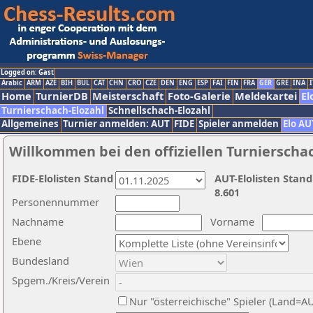
Logged on: Gast
Arabic
ARM
AZE
BIH
BUL
CAT
CHN
CRO
CZE
DEN
ENG
ESP
FAI
FIN
FRA
GER
GRE
INA
I
Home
TurnierDB
Meisterschaft
Foto-Galerie
Meldekartei
El
Turnierschach-Elozahl
Schnellschach-Elozahl
Allgemeines
Turnier anmelden: AUT
FIDE
Spieler anmelden
Elo AU
Willkommen bei den offiziellen Turnierscha
FIDE-Elolisten Stand
AUT-Elolisten Stand
8.601
Personennummer
Nachname
Vorname
Ebene
Bundesland
Spgem./Kreis/Verein
Nur "österreichische" Spieler (Land=A