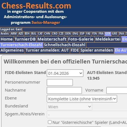
Logged on: Gast
Arabic
ARM
AZE
BIH
BUL
CAT
CHN
CRO
CZE
DEN
ENG
ESP
FAI
FIN
FRA
GER
GRE
INA
I
Home
TurnierDB
Meisterschaft
Foto-Galerie
Meldekartei
El
Turnierschach-Elozahl
Schnellschach-Elozahl
Allgemeines
Turnier anmelden: AUT
FIDE
Spieler anmelden
Elo AU
Willkommen bei den offiziellen Turnierscha
FIDE-Elolisten Stand
AUT-Elolisten Stand
13.945
Personennummer
Nachname
Vorname
Ebene
Bundesland
Spgem./Kreis/Verein
Nur "österreichische" Spieler (Land=A