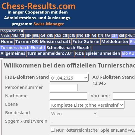
Logged on: Gast
Arabic
ARM
AZE
BIH
BUL
CAT
CHN
CRO
CZE
DEN
ENG
ESP
FAI
FIN
FRA
GER
GRE
INA
I
Home
TurnierDB
Meisterschaft
Foto-Galerie
Meldekartei
El
Turnierschach-Elozahl
Schnellschach-Elozahl
Allgemeines
Turnier anmelden: AUT
FIDE
Spieler anmelden
Elo AU
Willkommen bei den offiziellen Turnierscha
FIDE-Elolisten Stand
AUT-Elolisten Stand
13.945
Personennummer
Nachname
Vorname
Ebene
Bundesland
Spgem./Kreis/Verein
Nur "österreichische" Spieler (Land=A