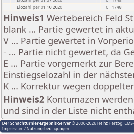
Elozahl per 01.07.2026
0
1748
Elozahl per 01.10.2026
0
1748
Hinweis1
Wertebereich Feld St 
blank ... Partie gewertet in akt
V ... Partie gewertet in Vorperi
- ... Partie nicht gewertet, da 
E ... Partie vorgemerkt zur Be
Einstiegselozahl in der nächst
K ... Korrektur wegen doppelt
Hinweis2
Kontumazen werden g
und sind in der Liste nicht enth
Der Schachturnier-Ergebnis-Server
© 2006-2026 Heinz Herzog
, CMS
Impressum / Nutzungsbedingungen