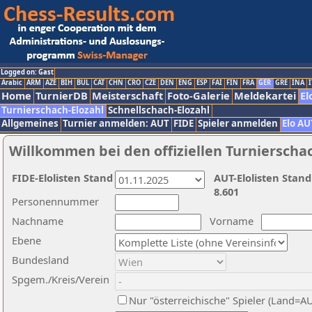
Logged on: Gast
Arabic
ARM
AZE
BIH
BUL
CAT
CHN
CRO
CZE
DEN
ENG
ESP
FAI
FIN
FRA
GER
GRE
INA
I
Home
TurnierDB
Meisterschaft
Foto-Galerie
Meldekartei
El
Turnierschach-Elozahl
Schnellschach-Elozahl
Allgemeines
Turnier anmelden: AUT
FIDE
Spieler anmelden
Elo AU
Willkommen bei den offiziellen Turnierscha
FIDE-Elolisten Stand
AUT-Elolisten Stand
8.601
Personennummer
Nachname
Vorname
Ebene
Bundesland
Spgem./Kreis/Verein
Nur "österreichische" Spieler (Land=A