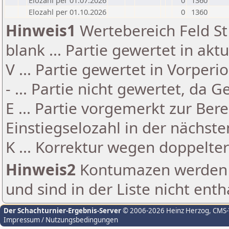
Elozahl per 01.07.2026
0
1360
Elozahl per 01.10.2026
0
1360
Hinweis1
Wertebereich Feld St 
blank ... Partie gewertet in akt
V ... Partie gewertet in Vorperi
- ... Partie nicht gewertet, da 
E ... Partie vorgemerkt zur Be
Einstiegselozahl in der nächst
K ... Korrektur wegen doppelt
Hinweis2
Kontumazen werden g
und sind in der Liste nicht enth
Der Schachturnier-Ergebnis-Server
© 2006-2026 Heinz Herzog
, CMS
Impressum / Nutzungsbedingungen