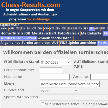
Logged on: Gast
Arabic
ARM
AZE
BIH
BUL
CAT
CHN
CRO
CZE
DEN
ENG
ESP
FAI
FIN
FRA
GER
GRE
INA
I
Home
TurnierDB
Meisterschaft
Foto-Galerie
Meldekartei
El
Turnierschach-Elozahl
Schnellschach-Elozahl
Allgemeines
Turnier anmelden: AUT
FIDE
Spieler anmelden
Elo AU
Willkommen bei den offiziellen Turnierscha
FIDE-Elolisten Stand
AUT-Elolisten Stand
7.518
Personennummer
Nachname
Vorname
Ebene
Bundesland
Spgem./Kreis/Verein
Nur "österreichische" Spieler (Land=A