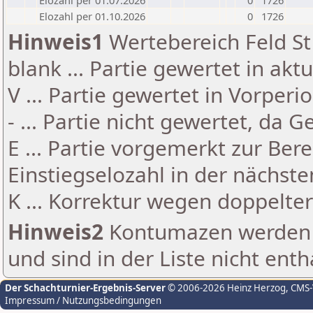
Elozahl per 01.07.2026
0
1726
Elozahl per 01.10.2026
0
1726
Hinweis1
Wertebereich Feld St 
blank ... Partie gewertet in akt
V ... Partie gewertet in Vorperi
- ... Partie nicht gewertet, da 
E ... Partie vorgemerkt zur Be
Einstiegselozahl in der nächst
K ... Korrektur wegen doppelt
Hinweis2
Kontumazen werden g
und sind in der Liste nicht enth
Der Schachturnier-Ergebnis-Server
© 2006-2026 Heinz Herzog
, CMS
Impressum / Nutzungsbedingungen