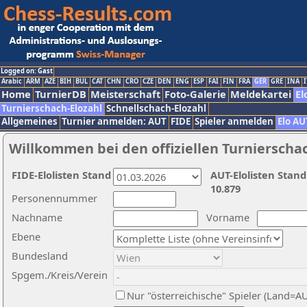
Logged on: Gast
Arabic
ARM
AZE
BIH
BUL
CAT
CHN
CRO
CZE
DEN
ENG
ESP
FAI
FIN
FRA
GER
GRE
INA
I
Home
TurnierDB
Meisterschaft
Foto-Galerie
Meldekartei
El
Turnierschach-Elozahl
Schnellschach-Elozahl
Allgemeines
Turnier anmelden: AUT
FIDE
Spieler anmelden
Elo AU
Willkommen bei den offiziellen Turnierscha
FIDE-Elolisten Stand
AUT-Elolisten Stand
10.879
Personennummer
Nachname
Vorname
Ebene
Bundesland
Spgem./Kreis/Verein
Nur "österreichische" Spieler (Land=A