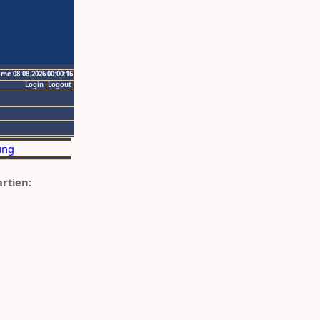
ime 08.08.2026 00:00:16
Login
Logout
artien: