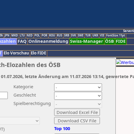
Servert
TA
JPN
MKD
LTU
NED
POL
POR
ROU
RUS
SRB
SVK
SWE
TUR
UKR
VIE
FontSize:11pt
ozahlen
FAQ
Onlineanmeldung
Swiss-Manager
ÖSB
FIDE
T
Elo Vorschau
Elo FIDE
ch-Elozahlen des ÖSB
 01.07.2026, letzte Änderung am 11.07.2026 13:14, gewertete P
Kategorie
Geschlecht
Spielberechtigung
Top 100
UT)