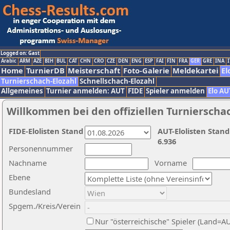
Logged on: Gast
Arabic
ARM
AZE
BIH
BUL
CAT
CHN
CRO
CZE
DEN
ENG
ESP
FAI
FIN
FRA
GER
GRE
INA
I
Home
TurnierDB
Meisterschaft
Foto-Galerie
Meldekartei
El
Turnierschach-Elozahl
Schnellschach-Elozahl
Allgemeines
Turnier anmelden: AUT
FIDE
Spieler anmelden
Elo AU
Willkommen bei den offiziellen Turnierscha
FIDE-Elolisten Stand
AUT-Elolisten Stand
6.936
Personennummer
Nachname
Vorname
Ebene
Bundesland
Spgem./Kreis/Verein
Nur "österreichische" Spieler (Land=A