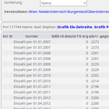
Sortierung
Vereinslisten:
Wien
Niederösterreich
Burgenland
Oberösterrei
Pnr:117744 Name: Axel Stephan (
Grafik Elo-Zeitreihe
,
Grafik P
tnr
St
turnier
bdld
rd
datum
f
K
erg
elo+/-
gegn
Elozahl per 01.01.2007
0
2273
Elozahl per 01.07.2007
0
2273
Elozahl per 01.01.2008
0
2261
Elozahl per 01.07.2008
0
2261
Elozahl per 01.01.2009
0
2229
Elozahl per 01.07.2009
0
2229
Elozahl per 01.01.2010
0
2202
Elozahl per 01.07.2010
0
2214
Elozahl per 01.01.2011
0
2196
Elozahl per 01.07.2011
0
2196
Elozahl per 01.01.2012
0
2200
Elozahl per 01.04.2012
0
2200
Elozahl per 01.07.2012
0
2200