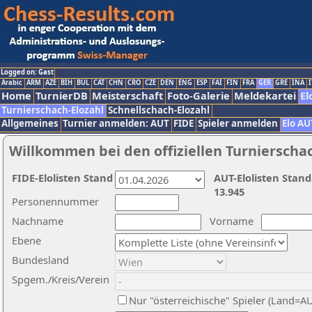
Logged on: Gast
Arabic
ARM
AZE
BIH
BUL
CAT
CHN
CRO
CZE
DEN
ENG
ESP
FAI
FIN
FRA
GER
GRE
INA
I
Home
TurnierDB
Meisterschaft
Foto-Galerie
Meldekartei
El
Turnierschach-Elozahl
Schnellschach-Elozahl
Allgemeines
Turnier anmelden: AUT
FIDE
Spieler anmelden
Elo AU
Willkommen bei den offiziellen Turnierscha
FIDE-Elolisten Stand
AUT-Elolisten Stand
13.945
Personennummer
Nachname
Vorname
Ebene
Bundesland
Spgem./Kreis/Verein
Nur "österreichische" Spieler (Land=A