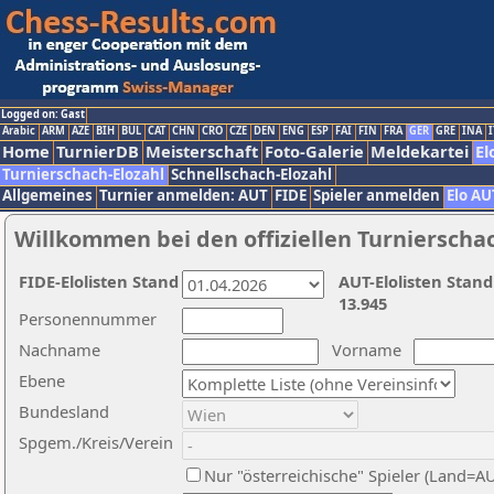
Logged on: Gast
Arabic
ARM
AZE
BIH
BUL
CAT
CHN
CRO
CZE
DEN
ENG
ESP
FAI
FIN
FRA
GER
GRE
INA
I
Home
TurnierDB
Meisterschaft
Foto-Galerie
Meldekartei
El
Turnierschach-Elozahl
Schnellschach-Elozahl
Allgemeines
Turnier anmelden: AUT
FIDE
Spieler anmelden
Elo AU
Willkommen bei den offiziellen Turnierscha
FIDE-Elolisten Stand
AUT-Elolisten Stand
13.945
Personennummer
Nachname
Vorname
Ebene
Bundesland
Spgem./Kreis/Verein
Nur "österreichische" Spieler (Land=A