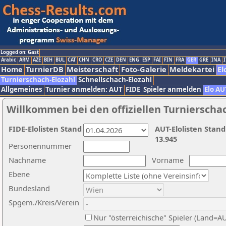
Logged on: Gast
Arabic
ARM
AZE
BIH
BUL
CAT
CHN
CRO
CZE
DEN
ENG
ESP
FAI
FIN
FRA
GER
GRE
INA
I
Home
TurnierDB
Meisterschaft
Foto-Galerie
Meldekartei
El
Turnierschach-Elozahl
Schnellschach-Elozahl
Allgemeines
Turnier anmelden: AUT
FIDE
Spieler anmelden
Elo AU
Willkommen bei den offiziellen Turnierscha
FIDE-Elolisten Stand
AUT-Elolisten Stand
13.945
Personennummer
Nachname
Vorname
Ebene
Bundesland
Spgem./Kreis/Verein
Nur "österreichische" Spieler (Land=A