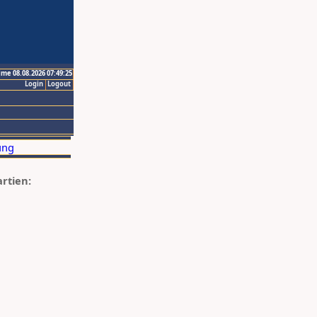
ime 08.08.2026 07:49:25
Login
Logout
artien: