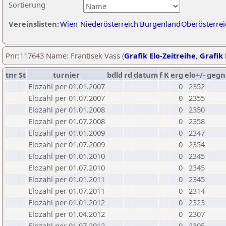
Sortierung
Vereinslisten:
Wien
Niederösterreich
Burgenland
Oberösterrei
Pnr:117643 Name: Frantisek Vass (
Grafik Elo-Zeitreihe
,
Grafik 
tnr
St
turnier
bdld
rd
datum
f
K
erg
elo+/-
gegn
Elozahl per 01.01.2007
0
2352
Elozahl per 01.07.2007
0
2355
Elozahl per 01.01.2008
0
2350
Elozahl per 01.07.2008
0
2358
Elozahl per 01.01.2009
0
2347
Elozahl per 01.07.2009
0
2354
Elozahl per 01.01.2010
0
2345
Elozahl per 01.07.2010
0
2345
Elozahl per 01.01.2011
0
2345
Elozahl per 01.07.2011
0
2314
Elozahl per 01.01.2012
0
2323
Elozahl per 01.04.2012
0
2307
Elozahl per 01.07.2012
0
2305