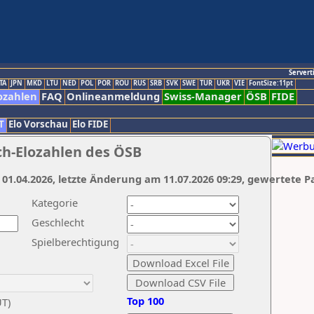
Servert
TA
JPN
MKD
LTU
NED
POL
POR
ROU
RUS
SRB
SVK
SWE
TUR
UKR
VIE
FontSize:11pt
ozahlen
FAQ
Onlineanmeldung
Swiss-Manager
ÖSB
FIDE
T
Elo Vorschau
Elo FIDE
ch-Elozahlen des ÖSB
 01.04.2026, letzte Änderung am 11.07.2026 09:29, gewertete P
Kategorie
Geschlecht
Spielberechtigung
Top 100
UT)