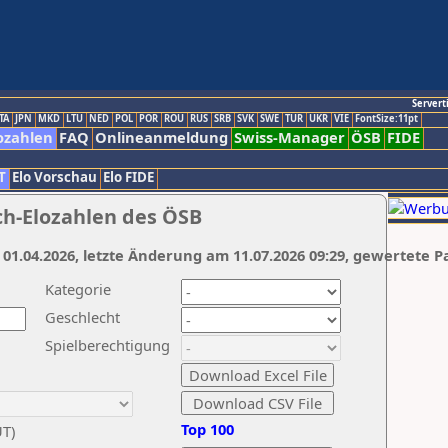
Servert
TA
JPN
MKD
LTU
NED
POL
POR
ROU
RUS
SRB
SVK
SWE
TUR
UKR
VIE
FontSize:11pt
ozahlen
FAQ
Onlineanmeldung
Swiss-Manager
ÖSB
FIDE
T
Elo Vorschau
Elo FIDE
ch-Elozahlen des ÖSB
 01.04.2026, letzte Änderung am 11.07.2026 09:29, gewertete P
Kategorie
Geschlecht
Spielberechtigung
Top 100
UT)