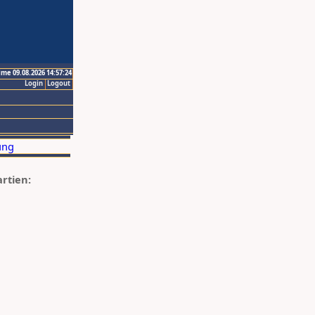
ime 09.08.2026 14:57:24
Login
Logout
artien: