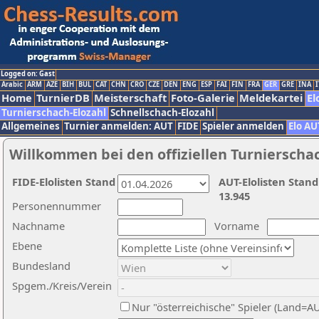
Logged on: Gast
Arabic
ARM
AZE
BIH
BUL
CAT
CHN
CRO
CZE
DEN
ENG
ESP
FAI
FIN
FRA
GER
GRE
INA
I
Home
TurnierDB
Meisterschaft
Foto-Galerie
Meldekartei
El
Turnierschach-Elozahl
Schnellschach-Elozahl
Allgemeines
Turnier anmelden: AUT
FIDE
Spieler anmelden
Elo AU
Willkommen bei den offiziellen Turnierscha
FIDE-Elolisten Stand
AUT-Elolisten Stand
13.945
Personennummer
Nachname
Vorname
Ebene
Bundesland
Spgem./Kreis/Verein
Nur "österreichische" Spieler (Land=A