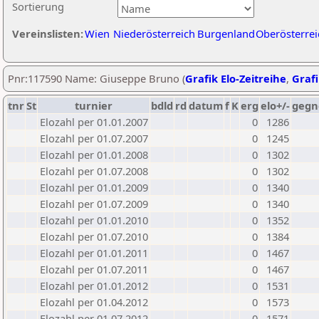
Sortierung
Vereinslisten:
Wien
Niederösterreich
Burgenland
Oberösterrei
Pnr:117590 Name: Giuseppe Bruno (
Grafik Elo-Zeitreihe
,
Grafi
tnr
St
turnier
bdld
rd
datum
f
K
erg
elo+/-
gegn
Elozahl per 01.01.2007
0
1286
Elozahl per 01.07.2007
0
1245
Elozahl per 01.01.2008
0
1302
Elozahl per 01.07.2008
0
1302
Elozahl per 01.01.2009
0
1340
Elozahl per 01.07.2009
0
1340
Elozahl per 01.01.2010
0
1352
Elozahl per 01.07.2010
0
1384
Elozahl per 01.01.2011
0
1467
Elozahl per 01.07.2011
0
1467
Elozahl per 01.01.2012
0
1531
Elozahl per 01.04.2012
0
1573
Elozahl per 01.07.2012
0
1571