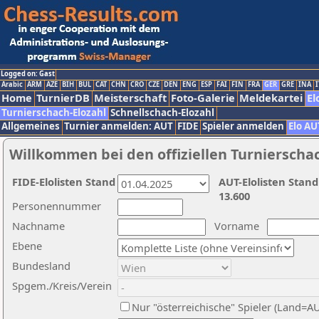
Logged on: Gast
Arabic
ARM
AZE
BIH
BUL
CAT
CHN
CRO
CZE
DEN
ENG
ESP
FAI
FIN
FRA
GER
GRE
INA
I
Home
TurnierDB
Meisterschaft
Foto-Galerie
Meldekartei
El
Turnierschach-Elozahl
Schnellschach-Elozahl
Allgemeines
Turnier anmelden: AUT
FIDE
Spieler anmelden
Elo AU
Willkommen bei den offiziellen Turnierscha
FIDE-Elolisten Stand
AUT-Elolisten Stand
13.600
Personennummer
Nachname
Vorname
Ebene
Bundesland
Spgem./Kreis/Verein
Nur "österreichische" Spieler (Land=A