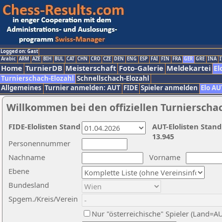
Logged on: Gast
Arabic
ARM
AZE
BIH
BUL
CAT
CHN
CRO
CZE
DEN
ENG
ESP
FAI
FIN
FRA
GER
GRE
INA
I
Home
TurnierDB
Meisterschaft
Foto-Galerie
Meldekartei
El
Turnierschach-Elozahl
Schnellschach-Elozahl
Allgemeines
Turnier anmelden: AUT
FIDE
Spieler anmelden
Elo AU
Willkommen bei den offiziellen Turnierscha
FIDE-Elolisten Stand
AUT-Elolisten Stand
13.945
Personennummer
Nachname
Vorname
Ebene
Bundesland
Spgem./Kreis/Verein
Nur "österreichische" Spieler (Land=A