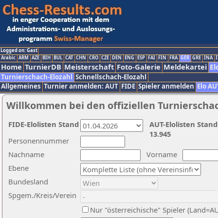
Logged on: Gast
Arabic
ARM
AZE
BIH
BUL
CAT
CHN
CRO
CZE
DEN
ENG
ESP
FAI
FIN
FRA
GER
GRE
INA
I
Home
TurnierDB
Meisterschaft
Foto-Galerie
Meldekartei
El
Turnierschach-Elozahl
Schnellschach-Elozahl
Allgemeines
Turnier anmelden: AUT
FIDE
Spieler anmelden
Elo AU
Willkommen bei den offiziellen Turnierscha
FIDE-Elolisten Stand
AUT-Elolisten Stand
13.945
Personennummer
Nachname
Vorname
Ebene
Bundesland
Spgem./Kreis/Verein
Nur "österreichische" Spieler (Land=A