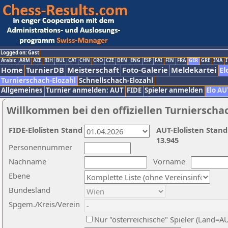
Logged on: Gast
Arabic
ARM
AZE
BIH
BUL
CAT
CHN
CRO
CZE
DEN
ENG
ESP
FAI
FIN
FRA
GER
GRE
INA
I
Home
TurnierDB
Meisterschaft
Foto-Galerie
Meldekartei
El
Turnierschach-Elozahl
Schnellschach-Elozahl
Allgemeines
Turnier anmelden: AUT
FIDE
Spieler anmelden
Elo AU
Willkommen bei den offiziellen Turnierscha
FIDE-Elolisten Stand
AUT-Elolisten Stand
13.945
Personennummer
Nachname
Vorname
Ebene
Bundesland
Spgem./Kreis/Verein
Nur "österreichische" Spieler (Land=A