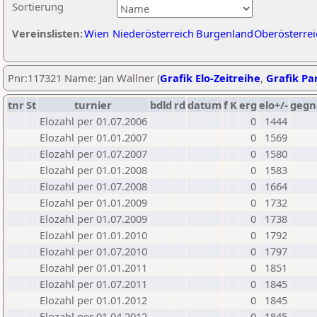
Sortierung
Vereinslisten:
Wien
Niederösterreich
Burgenland
Oberösterrei
Pnr:117321 Name: Jan Wallner (
Grafik Elo-Zeitreihe
,
Grafik Par
tnr
St
turnier
bdld
rd
datum
f
K
erg
elo+/-
gegn
Elozahl per 01.07.2006
0
1444
Elozahl per 01.01.2007
0
1569
Elozahl per 01.07.2007
0
1580
Elozahl per 01.01.2008
0
1583
Elozahl per 01.07.2008
0
1664
Elozahl per 01.01.2009
0
1732
Elozahl per 01.07.2009
0
1738
Elozahl per 01.01.2010
0
1792
Elozahl per 01.07.2010
0
1797
Elozahl per 01.01.2011
0
1851
Elozahl per 01.07.2011
0
1845
Elozahl per 01.01.2012
0
1845
Elozahl per 01.04.2012
0
1845