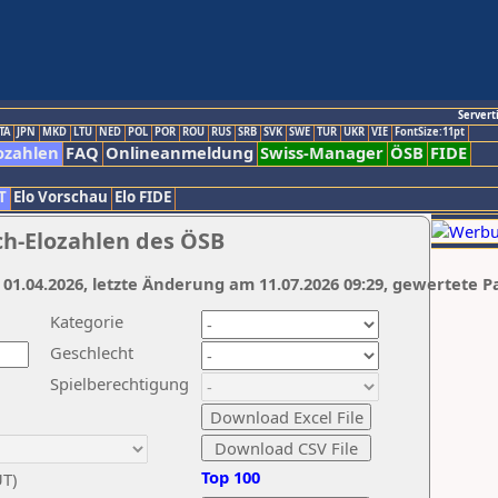
Servert
TA
JPN
MKD
LTU
NED
POL
POR
ROU
RUS
SRB
SVK
SWE
TUR
UKR
VIE
FontSize:11pt
ozahlen
FAQ
Onlineanmeldung
Swiss-Manager
ÖSB
FIDE
T
Elo Vorschau
Elo FIDE
ch-Elozahlen des ÖSB
 01.04.2026, letzte Änderung am 11.07.2026 09:29, gewertete P
Kategorie
Geschlecht
Spielberechtigung
Top 100
UT)