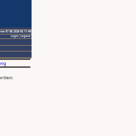
ime 07.08.2026 05:11:49
Login
Logout
artien: