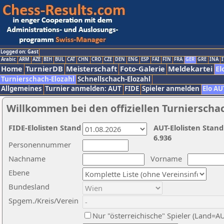
Logged on: Gast
Arabic
ARM
AZE
BIH
BUL
CAT
CHN
CRO
CZE
DEN
ENG
ESP
FAI
FIN
FRA
GER
GRE
INA
I
Home
TurnierDB
Meisterschaft
Foto-Galerie
Meldekartei
El
Turnierschach-Elozahl
Schnellschach-Elozahl
Allgemeines
Turnier anmelden: AUT
FIDE
Spieler anmelden
Elo AU
Willkommen bei den offiziellen Turnierscha
FIDE-Elolisten Stand
AUT-Elolisten Stand
6.936
Personennummer
Nachname
Vorname
Ebene
Bundesland
Spgem./Kreis/Verein
Nur "österreichische" Spieler (Land=A