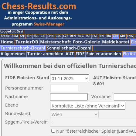
Logged on: Gast
Arabic
ARM
AZE
BIH
BUL
CAT
CHN
CRO
CZE
DEN
ENG
ESP
FAI
FIN
FRA
GER
GRE
INA
I
Home
TurnierDB
Meisterschaft
Foto-Galerie
Meldekartei
El
Turnierschach-Elozahl
Schnellschach-Elozahl
Allgemeines
Turnier anmelden: AUT
FIDE
Spieler anmelden
Elo AU
Willkommen bei den offiziellen Turnierscha
FIDE-Elolisten Stand
AUT-Elolisten Stand
8.601
Personennummer
Nachname
Vorname
Ebene
Bundesland
Spgem./Kreis/Verein
Nur "österreichische" Spieler (Land=A