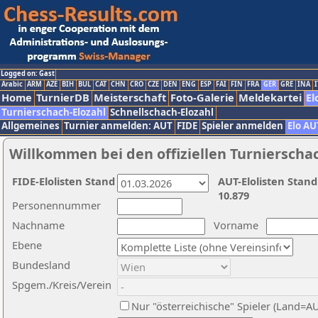
Logged on: Gast
Arabic
ARM
AZE
BIH
BUL
CAT
CHN
CRO
CZE
DEN
ENG
ESP
FAI
FIN
FRA
GER
GRE
INA
I
Home
TurnierDB
Meisterschaft
Foto-Galerie
Meldekartei
El
Turnierschach-Elozahl
Schnellschach-Elozahl
Allgemeines
Turnier anmelden: AUT
FIDE
Spieler anmelden
Elo AU
Willkommen bei den offiziellen Turnierscha
FIDE-Elolisten Stand
AUT-Elolisten Stand
10.879
Personennummer
Nachname
Vorname
Ebene
Bundesland
Spgem./Kreis/Verein
Nur "österreichische" Spieler (Land=A