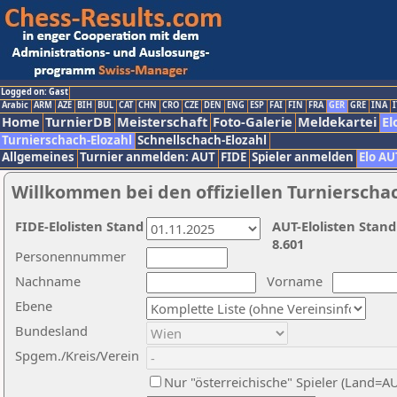
Logged on: Gast
Arabic
ARM
AZE
BIH
BUL
CAT
CHN
CRO
CZE
DEN
ENG
ESP
FAI
FIN
FRA
GER
GRE
INA
I
Home
TurnierDB
Meisterschaft
Foto-Galerie
Meldekartei
El
Turnierschach-Elozahl
Schnellschach-Elozahl
Allgemeines
Turnier anmelden: AUT
FIDE
Spieler anmelden
Elo AU
Willkommen bei den offiziellen Turnierscha
FIDE-Elolisten Stand
AUT-Elolisten Stand
8.601
Personennummer
Nachname
Vorname
Ebene
Bundesland
Spgem./Kreis/Verein
Nur "österreichische" Spieler (Land=A