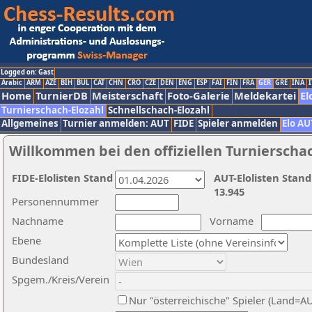
Logged on: Gast
Arabic
ARM
AZE
BIH
BUL
CAT
CHN
CRO
CZE
DEN
ENG
ESP
FAI
FIN
FRA
GER
GRE
INA
I
Home
TurnierDB
Meisterschaft
Foto-Galerie
Meldekartei
El
Turnierschach-Elozahl
Schnellschach-Elozahl
Allgemeines
Turnier anmelden: AUT
FIDE
Spieler anmelden
Elo AU
Willkommen bei den offiziellen Turnierscha
FIDE-Elolisten Stand
AUT-Elolisten Stand
13.945
Personennummer
Nachname
Vorname
Ebene
Bundesland
Spgem./Kreis/Verein
Nur "österreichische" Spieler (Land=A