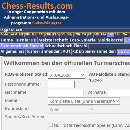
Logged on: Gast
Arabic
ARM
AZE
BIH
BUL
CAT
CHN
CRO
CZE
DEN
ENG
ESP
FAI
FIN
FRA
GER
GRE
INA
I
Home
TurnierDB
Meisterschaft
Foto-Galerie
Meldekartei
El
Turnierschach-Elozahl
Schnellschach-Elozahl
Allgemeines
Turnier anmelden: AUT
FIDE
Spieler anmelden
Elo AU
Willkommen bei den offiziellen Turnierscha
FIDE-Elolisten Stand
AUT-Elolisten Stand
13.945
Personennummer
Nachname
Vorname
Ebene
Bundesland
Spgem./Kreis/Verein
Nur "österreichische" Spieler (Land=A