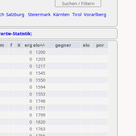
ch
Salzburg
Steiermark
Kärnten
Tirol
Vorarlberg
artie-Statistik
)
um
f
K
erg
elo+/-
gegner
elo
pnr
0
1200
0
1203
0
1217
0
1545
0
1550
0
1594
0
1553
0
1748
0
1771
0
1799
0
1820
0
1763
0
1756