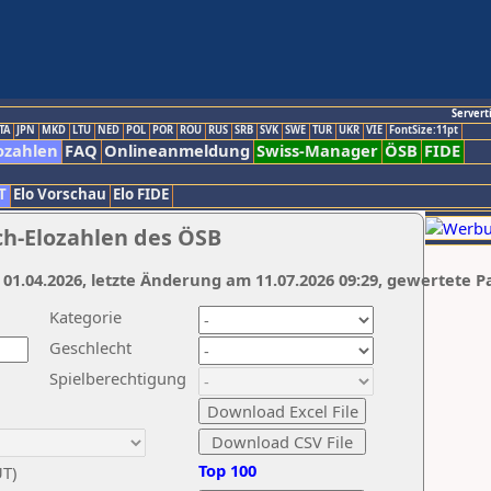
Servert
TA
JPN
MKD
LTU
NED
POL
POR
ROU
RUS
SRB
SVK
SWE
TUR
UKR
VIE
FontSize:11pt
ozahlen
FAQ
Onlineanmeldung
Swiss-Manager
ÖSB
FIDE
T
Elo Vorschau
Elo FIDE
ch-Elozahlen des ÖSB
 01.04.2026, letzte Änderung am 11.07.2026 09:29, gewertete P
Kategorie
Geschlecht
Spielberechtigung
Top 100
UT)