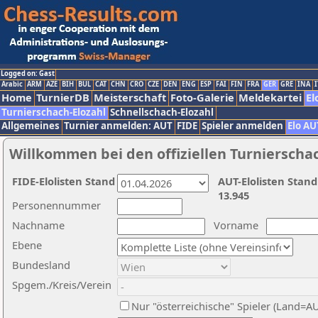
Logged on: Gast
Arabic
ARM
AZE
BIH
BUL
CAT
CHN
CRO
CZE
DEN
ENG
ESP
FAI
FIN
FRA
GER
GRE
INA
I
Home
TurnierDB
Meisterschaft
Foto-Galerie
Meldekartei
El
Turnierschach-Elozahl
Schnellschach-Elozahl
Allgemeines
Turnier anmelden: AUT
FIDE
Spieler anmelden
Elo AU
Willkommen bei den offiziellen Turnierscha
FIDE-Elolisten Stand
AUT-Elolisten Stand
13.945
Personennummer
Nachname
Vorname
Ebene
Bundesland
Spgem./Kreis/Verein
Nur "österreichische" Spieler (Land=A