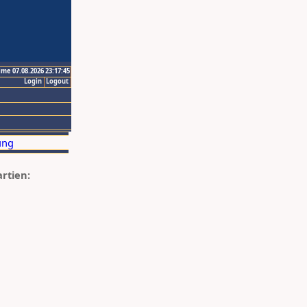
ime 07.08.2026 23:17:45
Login
Logout
artien: