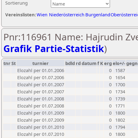
Sortierung
Vereinslisten:
Wien
Niederösterreich
Burgenland
Oberösterrei
Pnr:116961 Name: Hajrudin Zve
Grafik Partie-Statistik
)
tnr
St
turnier
bdld
rd
datum
f
K
erg
elo+/-
gegn
Elozahl per 01.01.2006
0
1587
Elozahl per 01.07.2006
0
1654
Elozahl per 01.01.2007
0
1700
Elozahl per 01.07.2007
0
1734
Elozahl per 01.01.2008
0
1739
Elozahl per 01.07.2008
0
1771
Elozahl per 01.01.2009
0
1800
Elozahl per 01.07.2009
0
1802
Elozahl per 01.01.2010
0
1794
Elozahl per 01.07.2010
0
1800