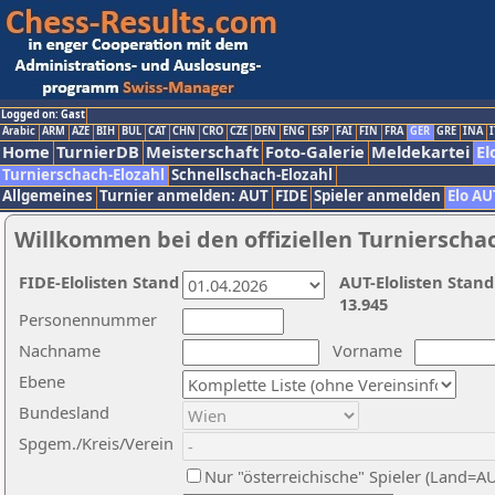
Logged on: Gast
Arabic
ARM
AZE
BIH
BUL
CAT
CHN
CRO
CZE
DEN
ENG
ESP
FAI
FIN
FRA
GER
GRE
INA
I
Home
TurnierDB
Meisterschaft
Foto-Galerie
Meldekartei
El
Turnierschach-Elozahl
Schnellschach-Elozahl
Allgemeines
Turnier anmelden: AUT
FIDE
Spieler anmelden
Elo AU
Willkommen bei den offiziellen Turnierscha
FIDE-Elolisten Stand
AUT-Elolisten Stand
13.945
Personennummer
Nachname
Vorname
Ebene
Bundesland
Spgem./Kreis/Verein
Nur "österreichische" Spieler (Land=A