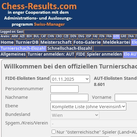
Logged on: Gast
Arabic
ARM
AZE
BIH
BUL
CAT
CHN
CRO
CZE
DEN
ENG
ESP
FAI
FIN
FRA
GER
GRE
INA
I
Home
TurnierDB
Meisterschaft
Foto-Galerie
Meldekartei
El
Turnierschach-Elozahl
Schnellschach-Elozahl
Allgemeines
Turnier anmelden: AUT
FIDE
Spieler anmelden
Elo AU
Willkommen bei den offiziellen Turnierscha
FIDE-Elolisten Stand
AUT-Elolisten Stand
8.601
Personennummer
Nachname
Vorname
Ebene
Bundesland
Spgem./Kreis/Verein
Nur "österreichische" Spieler (Land=A