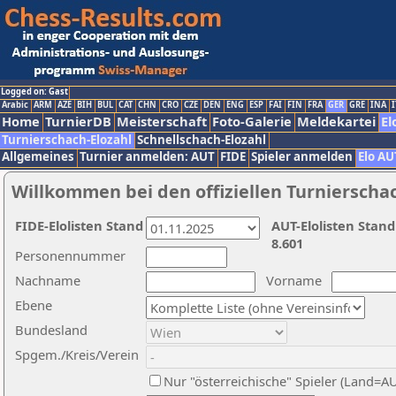
Logged on: Gast
Arabic
ARM
AZE
BIH
BUL
CAT
CHN
CRO
CZE
DEN
ENG
ESP
FAI
FIN
FRA
GER
GRE
INA
I
Home
TurnierDB
Meisterschaft
Foto-Galerie
Meldekartei
El
Turnierschach-Elozahl
Schnellschach-Elozahl
Allgemeines
Turnier anmelden: AUT
FIDE
Spieler anmelden
Elo AU
Willkommen bei den offiziellen Turnierscha
FIDE-Elolisten Stand
AUT-Elolisten Stand
8.601
Personennummer
Nachname
Vorname
Ebene
Bundesland
Spgem./Kreis/Verein
Nur "österreichische" Spieler (Land=A