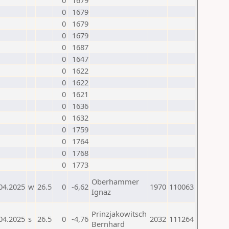
0
1679
0
1679
0
1679
0
1679
0
1687
0
1647
0
1622
0
1622
0
1621
0
1636
0
1632
0
1759
0
1764
0
1768
0
1773
Oberhammer
04.2025
w
26.5
0
-6,62
1970
110063
Ignaz
Prinzjakowitsch
04.2025
s
26.5
0
-4,76
2032
111264
Bernhard