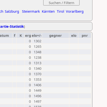
ch
Salzburg
Steiermark
Kärnten
Tirol
Vorarlberg
artie-Statistik
)
atum
f
K
erg
elo+/-
gegner
elo
pnr
0
1302
0
1265
0
1348
0
1238
0
1313
0
1340
0
1370
0
1353
0
1406
0
1449
0
1496
0
1497
0
1538