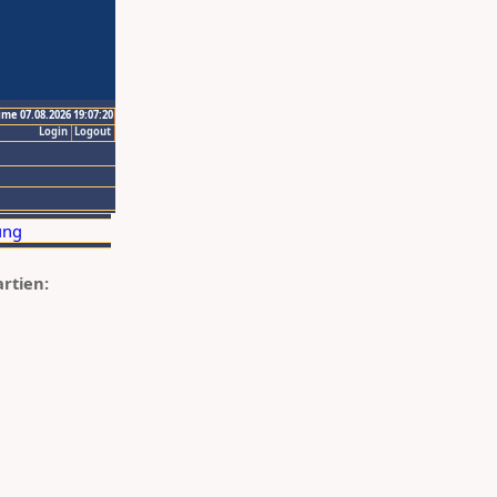
ime 07.08.2026 19:07:20
Login
Logout
artien: