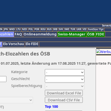
Servert
TA
JPN
MKD
LTU
NED
POL
POR
ROU
RUS
SRB
SVK
SWE
TUR
UKR
VIE
FontSize:11pt
ozahlen
FAQ
Onlineanmeldung
Swiss-Manager
ÖSB
FIDE
T
Elo Vorschau
Elo FIDE
ch-Elozahlen des ÖSB
 01.07.2025, letzte Änderung am 17.08.2025 11:27, gewertete P
Kategorie
Geschlecht
Spielberechtigung
Top 100
UT)