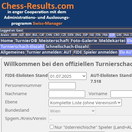
Logged on: Gast
Arabic
ARM
AZE
BIH
BUL
CAT
CHN
CRO
CZE
DEN
ENG
ESP
FAI
FIN
FRA
GER
GRE
INA
I
Home
TurnierDB
Meisterschaft
Foto-Galerie
Meldekartei
El
Turnierschach-Elozahl
Schnellschach-Elozahl
Allgemeines
Turnier anmelden: AUT
FIDE
Spieler anmelden
Elo AU
Willkommen bei den offiziellen Turnierscha
FIDE-Elolisten Stand
AUT-Elolisten Stand
7.518
Personennummer
Nachname
Vorname
Ebene
Bundesland
Spgem./Kreis/Verein
Nur "österreichische" Spieler (Land=A