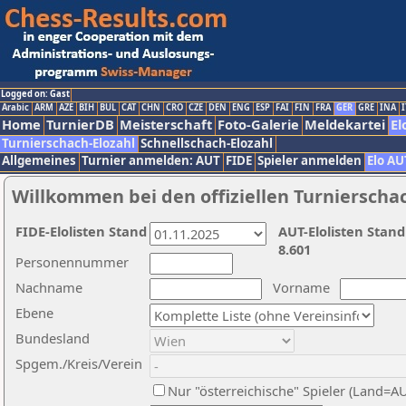
Logged on: Gast
Arabic
ARM
AZE
BIH
BUL
CAT
CHN
CRO
CZE
DEN
ENG
ESP
FAI
FIN
FRA
GER
GRE
INA
I
Home
TurnierDB
Meisterschaft
Foto-Galerie
Meldekartei
El
Turnierschach-Elozahl
Schnellschach-Elozahl
Allgemeines
Turnier anmelden: AUT
FIDE
Spieler anmelden
Elo AU
Willkommen bei den offiziellen Turnierscha
FIDE-Elolisten Stand
AUT-Elolisten Stand
8.601
Personennummer
Nachname
Vorname
Ebene
Bundesland
Spgem./Kreis/Verein
Nur "österreichische" Spieler (Land=A