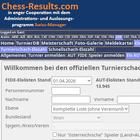
Logged on: Gast
Arabic
ARM
AZE
BIH
BUL
CAT
CHN
CRO
CZE
DEN
ENG
ESP
FAI
FIN
FRA
GER
GRE
INA
I
Home
TurnierDB
Meisterschaft
Foto-Galerie
Meldekartei
El
Turnierschach-Elozahl
Schnellschach-Elozahl
Allgemeines
Turnier anmelden: AUT
FIDE
Spieler anmelden
Elo AU
Willkommen bei den offiziellen Turnierscha
FIDE-Elolisten Stand
AUT-Elolisten Stand
13.945
Personennummer
Nachname
Vorname
Ebene
Bundesland
Spgem./Kreis/Verein
Nur "österreichische" Spieler (Land=A