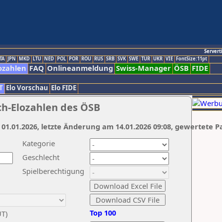
Servert
TA
JPN
MKD
LTU
NED
POL
POR
ROU
RUS
SRB
SVK
SWE
TUR
UKR
VIE
FontSize:11pt
ozahlen
FAQ
Onlineanmeldung
Swiss-Manager
ÖSB
FIDE
T
Elo Vorschau
Elo FIDE
ch-Elozahlen des ÖSB
 01.01.2026, letzte Änderung am 14.01.2026 09:08, gewertete P
Kategorie
Geschlecht
Spielberechtigung
Top 100
UT)