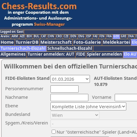
Logged on: Gast
Arabic
ARM
AZE
BIH
BUL
CAT
CHN
CRO
CZE
DEN
ENG
ESP
FAI
FIN
FRA
GER
GRE
INA
I
Home
TurnierDB
Meisterschaft
Foto-Galerie
Meldekartei
El
Turnierschach-Elozahl
Schnellschach-Elozahl
Allgemeines
Turnier anmelden: AUT
FIDE
Spieler anmelden
Elo AU
Willkommen bei den offiziellen Turnierscha
FIDE-Elolisten Stand
AUT-Elolisten Stand
10.879
Personennummer
Nachname
Vorname
Ebene
Bundesland
Spgem./Kreis/Verein
Nur "österreichische" Spieler (Land=A