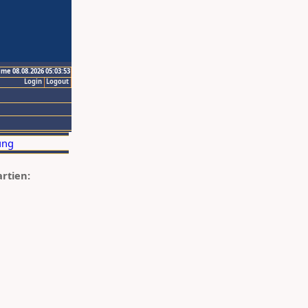
ime 08.08.2026 05:03:53
Login
Logout
artien: