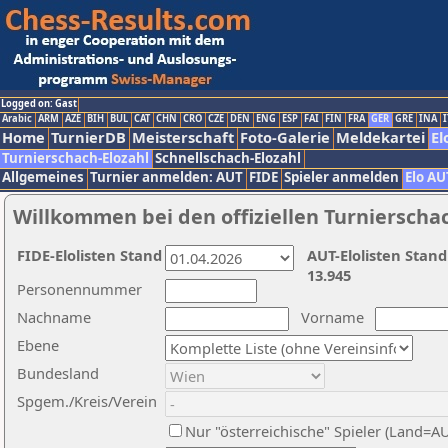
Logged on: Gast
Arabic
ARM
AZE
BIH
BUL
CAT
CHN
CRO
CZE
DEN
ENG
ESP
FAI
FIN
FRA
GER
GRE
INA
I
Home
TurnierDB
Meisterschaft
Foto-Galerie
Meldekartei
El
Turnierschach-Elozahl
Schnellschach-Elozahl
Allgemeines
Turnier anmelden: AUT
FIDE
Spieler anmelden
Elo AU
Willkommen bei den offiziellen Turnierscha
FIDE-Elolisten Stand
AUT-Elolisten Stand
13.945
Personennummer
Nachname
Vorname
Ebene
Bundesland
Spgem./Kreis/Verein
Nur "österreichische" Spieler (Land=A