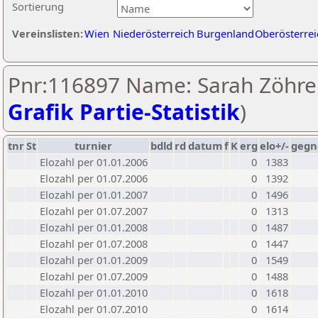
Sortierung
Vereinslisten:
Wien
Niederösterreich
Burgenland
Oberösterrei
Pnr:116897 Name: Sarah Zöhrer
Grafik Partie-Statistik
)
tnr
St
turnier
bdld
rd
datum
f
K
erg
elo+/-
gegn
Elozahl per 01.01.2006
0
1383
Elozahl per 01.07.2006
0
1392
Elozahl per 01.01.2007
0
1496
Elozahl per 01.07.2007
0
1313
Elozahl per 01.01.2008
0
1487
Elozahl per 01.07.2008
0
1447
Elozahl per 01.01.2009
0
1549
Elozahl per 01.07.2009
0
1488
Elozahl per 01.01.2010
0
1618
Elozahl per 01.07.2010
0
1614