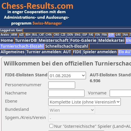
Logged on: Gast
Arabic
ARM
AZE
BIH
BUL
CAT
CHN
CRO
CZE
DEN
ENG
ESP
FAI
FIN
FRA
GER
GRE
INA
I
Home
TurnierDB
Meisterschaft
Foto-Galerie
Meldekartei
El
Turnierschach-Elozahl
Schnellschach-Elozahl
Allgemeines
Turnier anmelden: AUT
FIDE
Spieler anmelden
Elo AU
Willkommen bei den offiziellen Turnierscha
FIDE-Elolisten Stand
AUT-Elolisten Stand
6.936
Personennummer
Nachname
Vorname
Ebene
Bundesland
Spgem./Kreis/Verein
Nur "österreichische" Spieler (Land=A